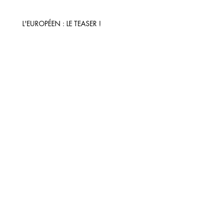
L'EUROPÉEN : LE TEASER !
En première mondiale à l'Européen
le 12 Mai 2025 en partenariat
exclusif avec la FNAC.
A TABLE ! le 12 Mai 2025 à L'EUROPÉEN
!
Ania GAUER rejoint A TABLE !