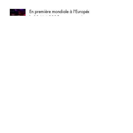
En première mondiale à l'Européen
le 12 Mai 2025 en partenariat
exclusif avec la FNAC.
A TABLE ! le 12 Mai 2025 à L'EUROPÉEN
!
Ania GAUER rejoint A TABLE !
Etienne GUILLOU-KERVERN rejoint
A TABLE !