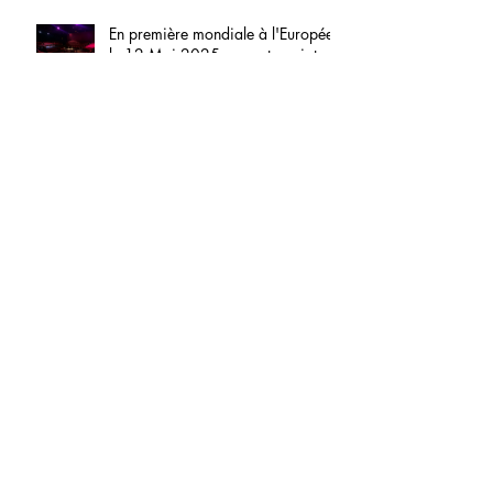
En première mondiale à l'Européen
le 12 Mai 2025 en partenariat
exclusif avec la FNAC.
A TABLE ! le 12 Mai 2025 à L'EUROPÉEN
!
Ania GAUER rejoint A TABLE !
Etienne GUILLOU-KERVERN rejoint
A TABLE !